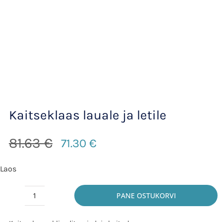
Kaitseklaas lauale ja letile
81.63
€
71.30
€
Algne
Praegune
hind
hind
Laos
oli:
on:
81.63 €.
71.30 €.
PANE OSTUKORVI
Kaitseklaas
lauale