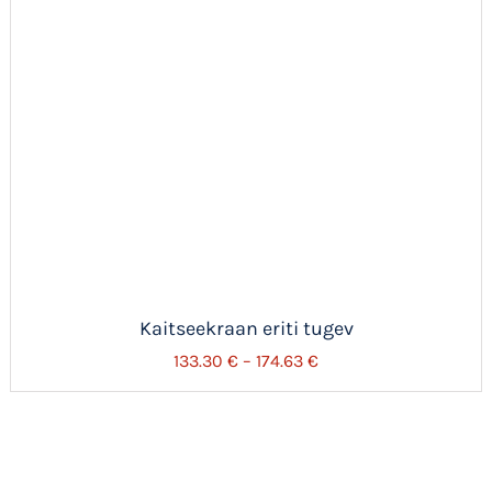
Kaitseekraan eriti tugev
Hinnavahemik:
133.30
€
–
174.63
€
133.30 €
kuni
174.63 €