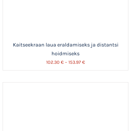
Kaitseekraan laua eraldamiseks ja distantsi
hoidmiseks
Hinnavahemik:
102.30
€
–
153.97
€
102.30 €
kuni
153.97 €