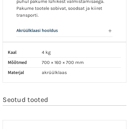
puhul pakume lühikest valmistamisaega.
Pakume tootele sobivat, soodsat ja kiiret
transporti.
Akrüülklaasi hooldus
Kaal
4 kg
Mõõtmed
700 × 160 × 700 mm
Materjal
akrüülklaas
Seotud tooted