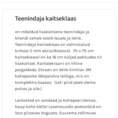
Teenindaja kaitseklaas
on mõeldud lisakaitsena teenindaja ja
kliendi vahele sobib lauale ja letile.
Teenindaja kaitseklaas on valmistatud
kirkast 5 mm akrüülklaasist. 70 x 70 cm
kaitseklaasil on ka 16 cm küljed pakkudes nii
lisakaitset. Kaitseekraani on lihtne
paigaldada. Ekraan on letile liimitav 3M
kahepoolse läbipaistva teibiga, mis on
komplektis kaasas. (Leti pind peab olema
puhas ja sile.)
Laotooted on soodsad ja kohapeal olemas,
kaup kohe kätte! Laserstuudio poetooteid on
laos piisavas koguses. Suurema tellimuse