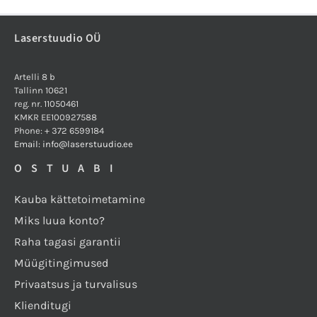
Laserstuudio OÜ
Artelli 8 b
Tallinn 10621
reg. nr. 11050461
KMKR EE100927588
Phone: + 372 6599184
Email: info@laserstuudio.ee
OSTUABI
Kauba kättetoimetamine
Miks luua konto?
Raha tagasi garantii
Müügitingimused
Privaatsus ja turvalisus
Klienditugi