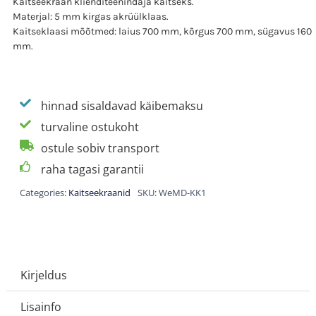
Kaitseekraan klienditeenindaja kaitseks.
ja
Materjal: 5 mm kirgas akrüülklaas.
letile
Kaitseklaasi mõõtmed: laius 700 mm, kõrgus 700 mm, sügavus 160
kogus
mm.
hinnad sisaldavad käibemaksu
turvaline ostukoht
ostule sobiv transport
raha tagasi garantii
Categories:
Kaitseekraanid
SKU:
WeMD-KK1
Kirjeldus
Lisainfo